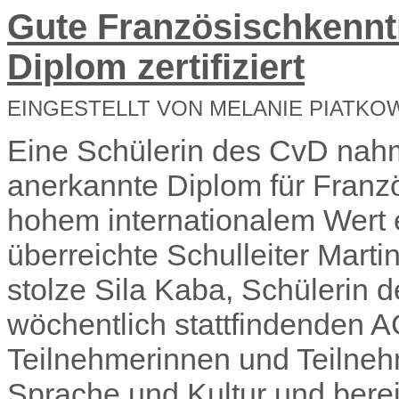
Gute Französischkennt
Diplom zertifiziert
EINGESTELLT VON MELANIE PIATKO
Eine Schülerin des CvD nah
anerkannte Diplom für
Franz
hohem internationalem Wert 
überreichte Schulleiter Marti
stolze
Sila
Kaba
, Schülerin 
wöchentlich stattfindenden A
Teilnehmer
innen und Teilne
Sprache und Kultur und bere