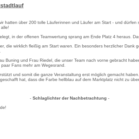
stadtlauf
ir hatten über 200 tolle Läuferinnen und Läufer am Start - und dürfen s
alle!
belegt, in der offenen Teamwertung sprang am Ende Platz 4 heraus. Da
er, die wirklich fleißig am Start waren. Ein besonders herzlicher Dan
.
au Buning und Frau Riedel, die unser Team nach vorne gebracht haben.
 ein paar Fans mehr am Wegesrand.
erstützt und somit die ganze Veranstaltung erst möglich gemacht haben
 geschafft hat, dass die Farbe hellblau auf dem Marktplatz nicht zu üb
-
Schlaglichter der Nachbetrachtung
-
rde!