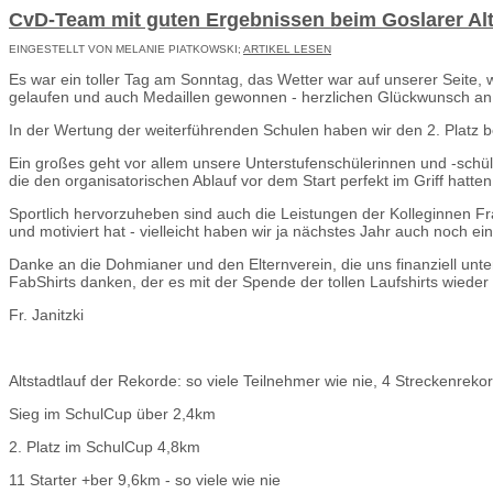
CvD-Team mit guten Ergebnissen beim Goslarer Alt
EINGESTELLT VON MELANIE PIATKOWSKI;
ARTIKEL LESEN
Es war ein toller Tag am Sonntag, das Wetter war auf unserer Seite, w
gelaufen und auch Medaillen gewonnen - herzlichen Glückwunsch an 
In der Wertung der weiterführenden Schulen haben wir den 2. Platz 
Ein großes geht vor allem unsere Unterstufenschülerinnen und -schül
die den organisatorischen Ablauf vor dem Start perfekt im Griff hatten
Sportlich hervorzuheben sind auch die Leistungen der Kolleginnen Fr
und motiviert hat - vielleicht haben wir ja nächstes Jahr auch noch
Danke an die Dohmianer und den Elternverein, die uns finanziell unt
FabShirts danken, der es mit der Spende der tollen Laufshirts wieder
Fr. Janitzki
Altstadtlauf der Rekorde: so viele Teilnehmer wie nie, 4 Streckenreko
Sieg im SchulCup über 2,4km
2. Platz im SchulCup 4,8km
11 Starter +ber 9,6km - so viele wie nie