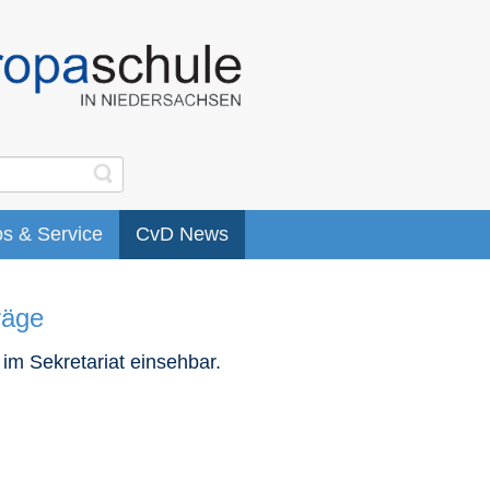
os & Service
CvD News
räge
im Sekretariat einsehbar.