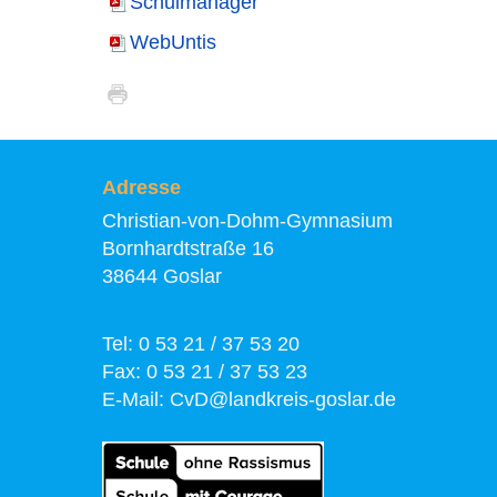
Schulmanager
WebUntis
Adresse
Christian-von-Dohm-Gymnasium
Bornhardtstraße 16
38644 Goslar
Tel: 0 53 21 / 37 53 20
Fax: 0 53 21 / 37 53 23
E-Mail:
CvD@landkreis-goslar.de