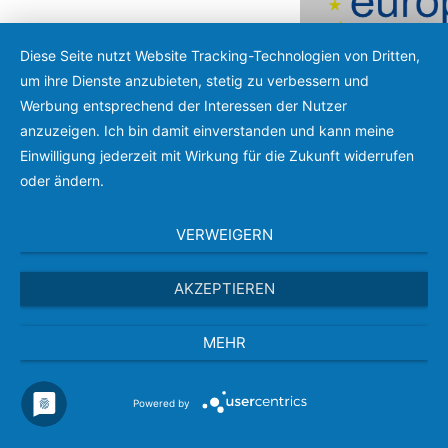
Diese Seite nutzt Website Tracking-Technologien von Dritten,
um ihre Dienste anzubieten, stetig zu verbessern und
Werbung entsprechend der Interessen der Nutzer
anzuzeigen. Ich bin damit einverstanden und kann meine
Menu
Einwilligung jederzeit mit Wirkung für die Zukunft widerrufen
oder ändern.
VERWEIGERN
AKZEPTIEREN
Aktuelles:
MEHR
Betriebspra
Pr
Hier geht es zu:
Powered by
Jobbörse
I
sowie