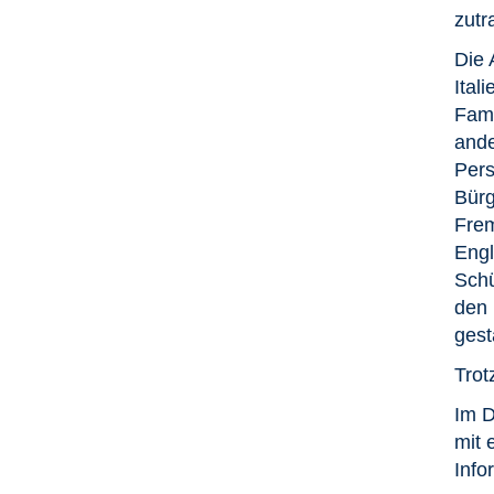
zutra
Die 
Ital
Fami
ande
Pers
Bürg
Frem
Engl
Schü
den 
gest
Trot
Im D
mit 
Info