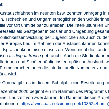
f:
Austauschfahrten im neunten bzw. zehnten Jahrgang in 
ien, Tschechien und Ungarn ermöglichen den Schülerinne
lie vor Ort unmittelbar zu erleben. Die interkulturellen E
rerseits als Gastgeber in Goslar und Umgebung gesamm
önlichkeitsentwicklung der Jugendlichen als auch zu d
er Europas bei. Im Rahmen der Austauschfahrten können
dsprachenkenntnisse einsetzen. Wenn nicht die Lande
isch als
lingua franca
gebraucht. Auch die Studienfahrte
lerinnen und Schüler häufig ins europäische Ausland, 
Fremdsprachen auch die interkulturelle Kompetenz dur
ärkt wird.
z Corona gibt es in diesem Schuljahr eine Erweiterung u
ezember 2020 beginnt ein im Rahmen des Programms Er
einer Laufzeit von zwei Jahren. Im Rahmen dieses Projekt
rmationen:
https://twinspace.etwinning.net/108524/home