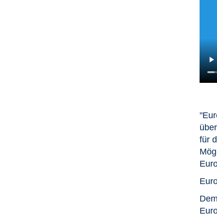
"Eur
über
für 
Mögl
Euro
Euro
Dem 
Euro