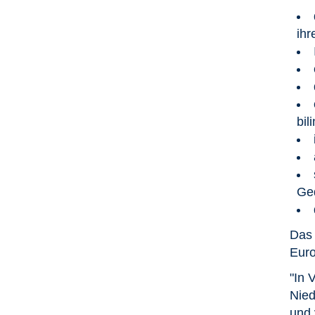
ih
bil
Ge
Das 
Euro
"In 
Nied
und 