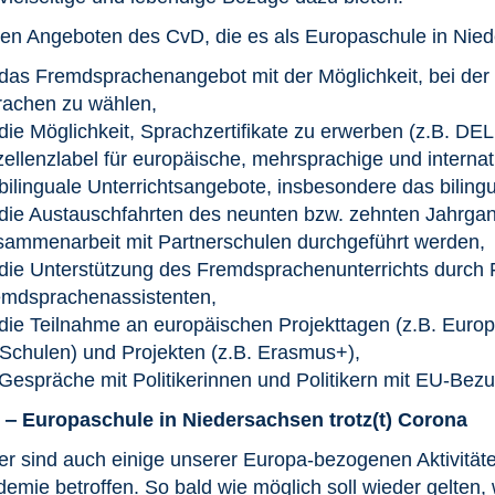
en Angeboten des CvD, die es als Europaschule in Niede
das Fremdsprachenangebot mit der Möglichkeit, bei der
rachen zu wählen,
die Möglichkeit, Sprachzertifikate zu erwerben (z.B. DEL
ellenzlabel für europäische, mehrsprachige und interna
bilinguale Unterrichtsangebote, insbesondere das biling
die Austauschfahrten des neunten bzw. zehnten Jahrgang
ammenarbeit mit Partnerschulen durchgeführt werden,
die Unterstützung des Fremdsprachenunterrichts durch
emdsprachenassistenten,
die Teilnahme an europäischen Projekttagen (z.B. Euro
Schulen) und Projekten (z.B. Erasmus+),
Gespräche mit Politikerinnen und Politikern mit EU-Be
D
‒
Europaschule in Niedersachsen trotz(t) Corona
er sind auch einige unserer Europa-bezogenen Aktivitä
emie betroffen. So bald wie möglich soll wieder gelten