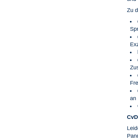
Zu d
Sp
Exz
Zus
Fr
an 
Cv
Leid
Pand