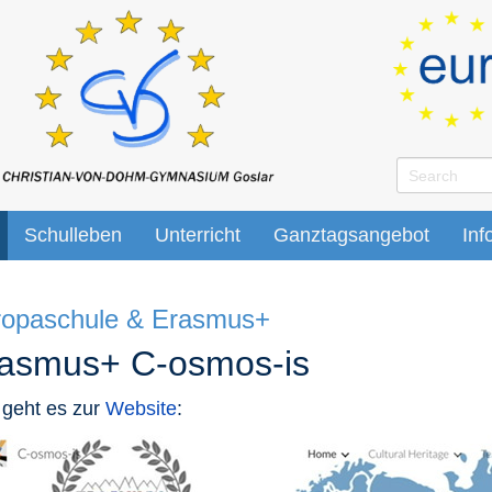
Schulleben
Unterricht
Ganztagsangebot
Inf
ropaschule & Erasmus+
asmus+ C-osmos-is
 geht es zur
Website
: