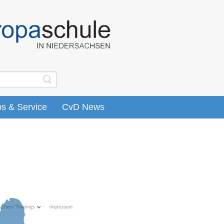
os & Service
CvD News