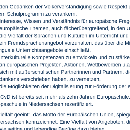
den Gedanken der Völkerverständigung sowie Respekt u
rem Schulprogramm zu verankern,
Interesse, Wissen und Verständnis für europäische Frag
europäische Themen, auch fächerübergreifend, in den Unt
die Vielfalt der Sprachen und Kulturen im Unterricht und
ein Fremdsprachenangebot vorzuhalten, das über die M
inguale Unterrichtsangebote einschließt,
interkulturelle Kompetenzen zu entwickeln und zu stärke
an europäischen Projekten, Aktionen, Wettbewerben u.a
sich mit außerschulischen Partnerinnen und Partnern, d
dankens verschrieben haben, zu vernetzen,
die Möglichkeiten der Digitalisierung zur Förderung de
CvD ist bereits seit mehr als zehn Jahren Europaschule,
paschule in Niedersachsen rezertifiziert.
Vielfalt geeint", das Motto der Europäischen Union, spie
ersachsen kennzeichnet: Eine Vielfalt von Angeboten,
vielseitige und lebendige Bezüge dazu bieten.